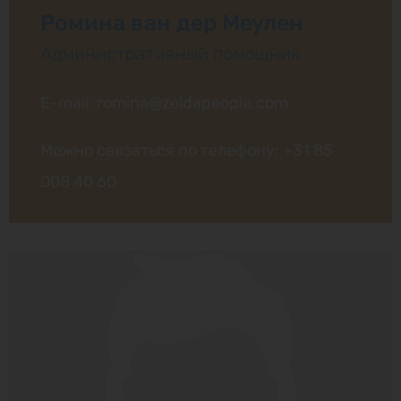
Ромина ван дер Меулен
Административный помощник
E-mail: romina@zeldapeople.com
Можно связаться по телефону:
+31 85
008 40 60