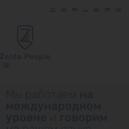
Мы работаем
на
международном
уровне
и
говорим
на
вашем языке