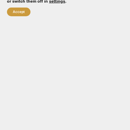
or switch them off in
settings
.
Accept
Джоанна Анткевич
Рекрутер Польша