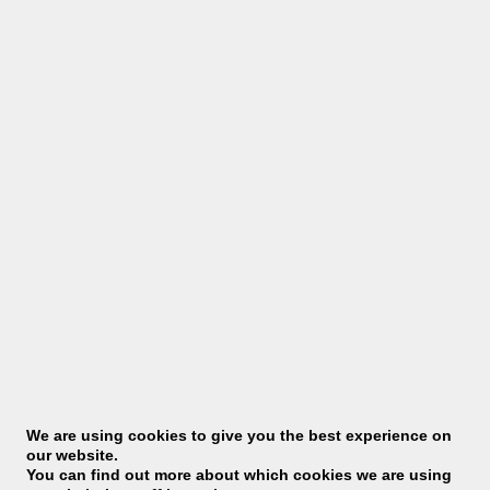
Дайва Дубелаар
Intercedent — Planner
E-mail: daiva@zeldapeople.com
Можно связаться по телефону:
+31 85
008 40 60
We are using cookies to give you the best experience on
our website.
You can find out more about which cookies we are using