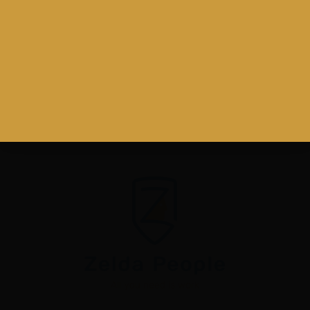
Хилверсум
- Hoge Naarderweg 61, 1217 AC
Хилверсум - Нидерланды
Конин
- Шопина 15, 62-510 Конин - Польша
Бытов
- Styp-Rekowskiego 72C/2, 77-100
Bytów - Польша