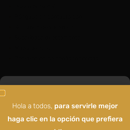
Busco personal
Póngase en contacto con
Resumen de vacantes
Suscríbase directamente
Mapa del sitio
Declaración de confidencialidad
Hola a todos,
no dude en
Hola a todos,
para servirle mejor
visítenos...
haga clic en la opción que prefiera