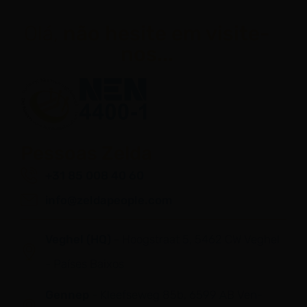
Olá,
não hesite em visite-
nos...
Pessoas Zelda
+31 85 008 40 60
info@zeldapeople.com
Veghel (HQ)
- Hoogstraat 5, 5462 CW Veghel
- Países Baixos
Gennep
- Kleefseweg 85b, 6599 AB Ven-