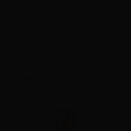
Zelderheide - Países Baixos
Druten
– Van Heemstraweg 123F, 6651 KH
Druten - Países Baixos
Hilversum
- Hoge Naarderweg 61, 1217 AC
Hilversum - Países Baixos
Konin
- Chopina 15, 62-510 Konin - Polónia
Bytow
- Styp-Rekowskiego 72C/2, 77-100
Bytów - Polónia