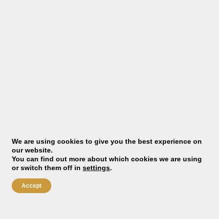
Sizin için
daha
fazla
harika
iş:
We are using cookies to give you the best experience on
our website.
Kahve makinesi
You can find out more about which cookies we are using
operatörü
or switch them off in
settings
.
Accept
Nederland