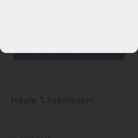
Hemen başvur
Boş pozisyonları görüntüleyin
İskele 1. teknisyeni