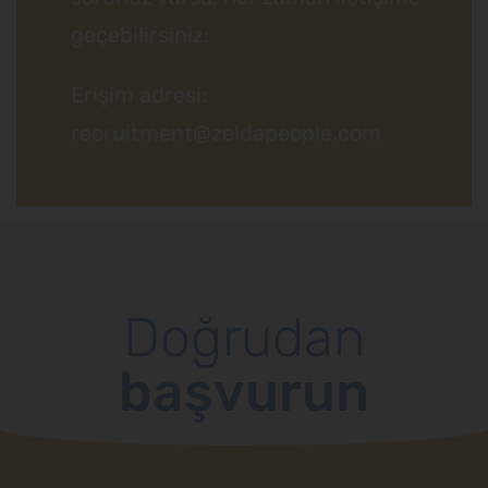
geçebilirsiniz:
Erişim adresi:
recruitment@zeldapeople.com
Doğrudan
başvurun