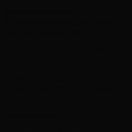
Vacante: Conductor de
maniobras/operador de grúa (Terberg
eléctrico) – Turno de noche
¿Eres un carretillero con experiencia al que
le gusta trabajar en el turno de noche?
¿Tienes experiencia con el Terberg eléctrico
y te sientes cómodo conduciendo una
carretilla elevadora? Entonces le estamos
buscando.
¿Qué vas a hacer?
Remolques de mudanzas con el Terberg