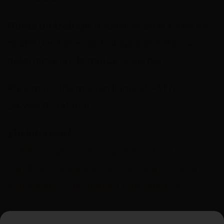
Horas de trabajo
Trabajarás en el turno de
noche (las horas de trabajo concretas se
determinarán de mutuo acuerdo).
Para más información llama al +31 6
38395012 [Maria]
¿Te interesa?
Entonces presente rápidamente su
candidatura para esta interesante vacante
con garantía de empleo permanente.