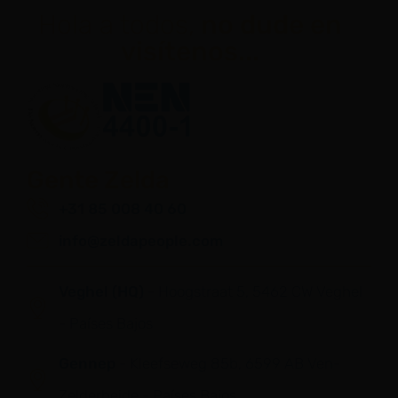
Hola a todos,
no dude en
visítenos...
Gente Zelda
+31 85 008 40 60
info@zeldapeople.com
Veghel (HQ)
- Hoogstraat 5, 5462 CW Veghel
- Países Bajos
Gennep
- Kleefseweg 85b, 6599 AB Ven-
Zelderheide - Países Bajos